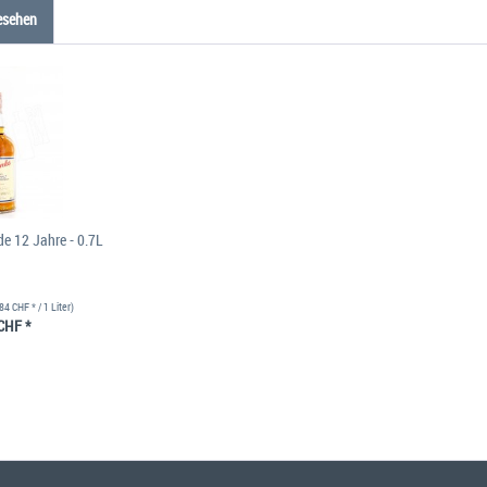
esehen
de 12 Jahre - 0.7L
84 CHF * / 1 Liter)
CHF *