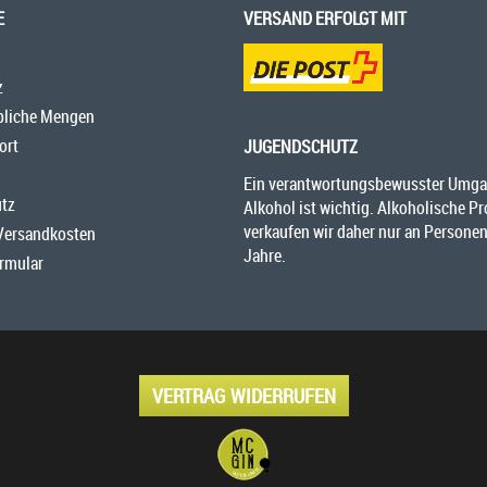
E
VERSAND ERFOLGT MIT
z
bliche Mengen
ort
JUGENDSCHUTZ
Ein verantwortungsbewusster Umga
tz
Alkohol ist wichtig. Alkoholische P
verkaufen wir daher nur an Personen
 Versandkosten
Jahre.
rmular
VERTRAG WIDERRUFEN