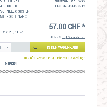
TE IT.LOVE IT.
Artikel-Nr.:
WHI40020
AB 100 CHF FREI
EAN
8904014800712
SCHNELL & SICHER
MIT POSTFINANCE
57.00 CHF *
81.43 CHF * / 1 Liter)
inkl. MwSt.
zzgl. Versandkosten
IN DEN
WARENKORB
Sofort versandfertig, Lieferzeit 1-3 Werktage
MERKEN