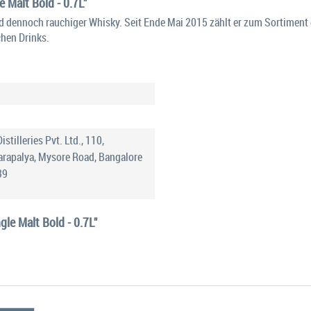
 Malt Bold - 0.7L"
d dennoch rauchiger Whisky. Seit Ende Mai 2015 zählt er zum Sortiment de
chen Drinks.
istilleries Pvt. Ltd., 110,
rapalya, Mysore Road, Bangalore 
39
le Malt Bold - 0.7L"