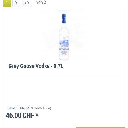
von
2
1
Grey Goose Vodka - 0.7L
Inhalt
0.7 Liter
(65.71 CHF * / 1 Liter)
46.00 CHF *