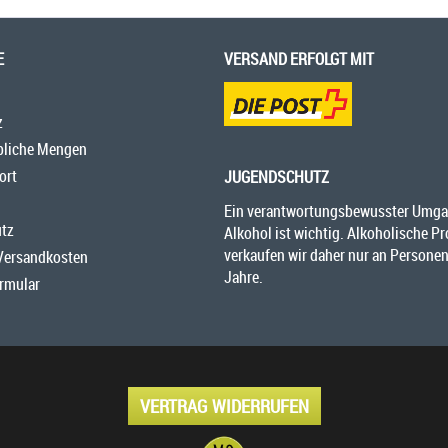
E
VERSAND ERFOLGT MIT
z
bliche Mengen
ort
JUGENDSCHUTZ
Ein verantwortungsbewusster Umga
tz
Alkohol ist wichtig. Alkoholische P
verkaufen wir daher nur an Personen
 Versandkosten
Jahre.
rmular
VERTRAG WIDERRUFEN