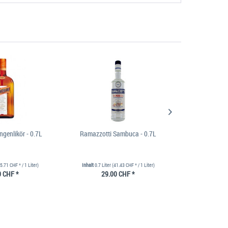
ngenlikör - 0.7L
Ramazzotti Sambuca - 0.7L
Licor 43 Cuar
5.71 CHF * / 1 Liter)
Inhalt
0.7 Liter
(41.43 CHF * / 1 Liter)
Inh
0 CHF *
29.00 CHF *
35.