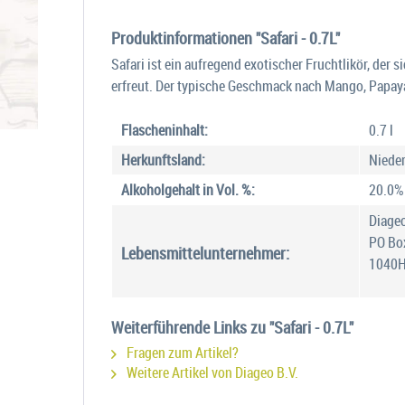
Produktinformationen "Safari - 0.7L"
Safari ist ein aufregend exotischer Fruchtlikör, de
erfreut. Der typische Geschmack nach Mango, Papaya
Flascheninhalt:
0.7 l
Herkunftsland:
Niede
Alkoholgehalt in Vol. %:
20.0%
Diageo
PO Bo
Lebensmittelunternehmer:
1040H
Weiterführende Links zu "Safari - 0.7L"
Fragen zum Artikel?
Weitere Artikel von Diageo B.V.