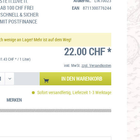
TE IT.LOVE IT.
Artikel-Nr.:
LIK10023
AB 100 CHF FREI
EAN
8711300776244
SCHNELL & SICHER
MIT POSTFINANCE
ch wenige an Lager! Mehr ist auf dem Weg!
22.00 CHF *
31.43 CHF * / 1 Liter)
inkl. MwSt.
zzgl. Versandkosten
IN DEN
WARENKORB
Sofort versandfertig, Lieferzeit 1-3 Werktage
MERKEN