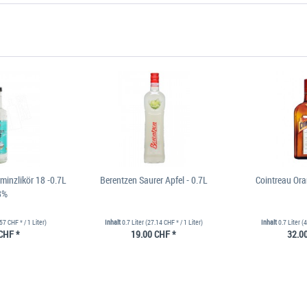
rminzlikör 18 -0.7L
Berentzen Saurer Apfel - 0.7L
Cointreau Ora
8%
57 CHF * / 1 Liter)
Inhalt
0.7 Liter
(27.14 CHF * / 1 Liter)
Inhalt
0.7 Liter
(4
CHF *
19.00 CHF *
32.0